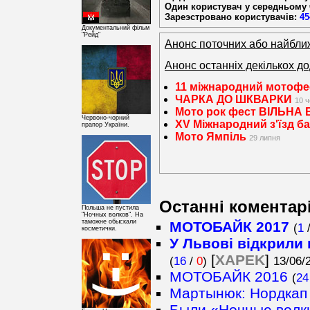
Один користувач у середньому
Зареэстровано користувачів:
45
Документальний фільм
"Рейд"
Анонс поточних або найближ
Анонс останніх декількох до
11 міжнародний мотофе
ЧАРКА ДО ШКВАРКИ
10 
Мото рок фест ВІЛЬНА 
Червоно-чорний
ХV Міжнародний з'їзд 
прапор України.
Мото Ямпіль
29 липня
Останні коментарі
Польша не пустила
"Ночных волков". На
таможне обыскали
МОТОБАЙК 2017
(
1
косметички.
У Львові відкрили 
[
XAPEK
]
(
16
/
0
)
13/06/
МОТОБАЙК 2016
(
24
Мартынюк: Нордкап
Были «Ночные волки