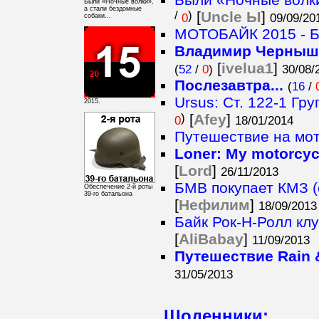
Были «Ночные волки»,
а стали бездомные
/
)
[
Uncle Ы
]
0
09/09/20
собаки...
МОТОБАЙК 2015 - 
Владимир Чернышов
[
ivelua1
]
(
52
/
0
)
30/08/
Послезавтра...
(
16
/
Ursus: Ст. 122-1 Гр
2015.
)
[
Afey
]
0
18/01/2014
Путешествие на мот
Loner: My motorcycle
[
Lord
]
26/11/2013
БМВ покупает КМЗ (с
Обеспечение 2-й роты
39-го батальона
[
Нефилим
]
18/09/2013
Байк Рок-Н-Ролл клуб
[
AliBabay
]
11/09/2013
Путешествие Rain 
31/05/2013
Щоденники: