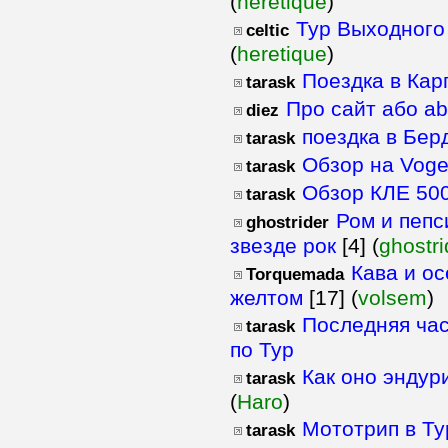
(
heretique
)
Тур Выходного
celtic
(
heretique
)
Поездка в Кар
tarask
Про сайт або abo
diez
поездка в Бер
tarask
Обзор на Vog
tarask
Обзор КЛЕ 50
tarask
Ром и пепс
ghostrider
звезде рок
[4] (
ghostri
Кава и ос
Torquemada
желтом
[17] (
volsem
)
Последняя ча
tarask
по Тур
Как оно эндур
tarask
(
Haro
)
Мототрип в Т
tarask