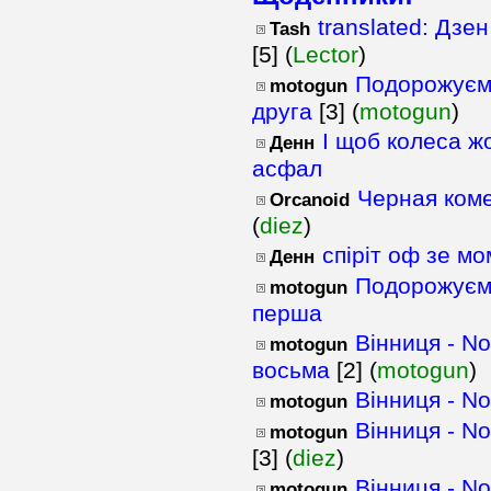
translated: Дзе
Tash
[5] (
Lector
)
Подорожуємо
motogun
друга
[3] (
motogun
)
І щоб колеса ж
Денн
асфал
Черная ком
Orcanoid
(
diez
)
спіріт оф зе м
Денн
Подорожуємо
motogun
перша
Вінниця - N
motogun
восьма
[2] (
motogun
)
Вінниця - N
motogun
Вінниця - N
motogun
[3] (
diez
)
Вінниця - N
motogun