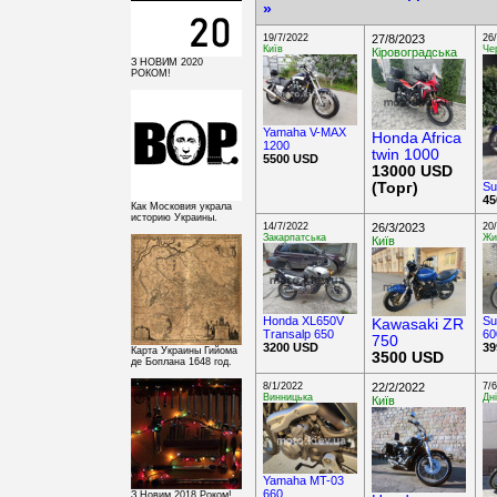
»
19/7/2022
27/8/2023
26
Київ
Чер
Кіровоградська
З НОВИМ 2020
РОКОМ!
Yamaha V-MAX
Honda Africa
1200
twin 1000
5500 USD
13000 USD
(Торг)
Su
45
Как Московия украла
историю Украины.
14/7/2022
26/3/2023
20
Закарпатська
Жи
Київ
Honda XL650V
Su
Kawasaki ZR
Transalp 650
60
750
3200 USD
39
Карта Украины Гийома
3500 USD
де Боплана 1648 год.
8/1/2022
22/2/2022
7/
Винницька
Дн
Київ
Yamaha MT-03
660
З Новим 2018 Роком!