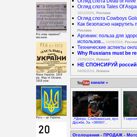
Огляд слота Dead or Alive 
Огляд слота Tales Of Asgard
,
16/12/2024
Реклама
Огляд слота Cowboys Gold
Как безопасно накрутить 
Реклама
Кто кому окраина?
Аргинин: польза для здор
москали.
использов...
,
14/08/2024
Реклам
Технические аспекты онла
Why Russians must be res
,
13/09/2024
Новини
НЕ СПОНСИРУЙ российск
,
04/06/2014
Новини
Мапа України, 1919
рік. Map of Ukraine,
1919 year.
канали »
Русь – це Україна.
📍Дніпро, Слобожанське, вул.
7 серпня 
Дружби, За. +380507...
Оголошення -
ПРОДАЖ
-
Мото