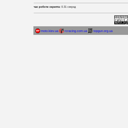
час роботи скрипта:
0.31 секунд
moto.kiev.ua
rcracing.com.ua
topgun.org.ua