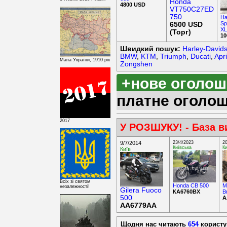
Honda
4800 USD
VT750C27ED
750
Ha
Sp
6500 USD
XL
(Торг)
10
Швидкий пошук:
Harley-David
BMW
,
KTM
,
Triumph
,
Ducati
,
Apri
Мапа України, 1910 рік
Zongshen
+нове оголо
платне оголо
2017
У РОЗШУКУ!
- База в
9/7/2014
23/4/2023
2
Київська
Ки
Київ
Всіх зі святом
Honda CB 500
M
незалежності!
Gilera Fuoco
КА6760ВХ
B
500
А
АА6779АА
Щодня нас читають
654
користу