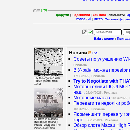
форуми
|
щоденники
|
YouTube
|
спільноти
|
а
ГОЛОВНИЙ
МІСТО
Тематичні форум
Вхід з кодом
/
Пригада
Новини
rss
Советы по улучшению Wi-F
Реклама
В Україні можна перевірит
,
17/06/2025
Реклама
Try to Negotiate with
Try to Negotiate with THA
THAT! (poster from
1940)
Моторні оливи LIQUI MOLY
над...
,
26/04/2025
Реклама
Моторные масла
,
26/04/2025
Переваги та недоліки роб
,
16/01/2025
Реклама
Як зменшити перевагу гри
карт...
,
20 Days in Mariupol
30/12/2024
Реклама
(full documentary) |
Обзор слота Macau High Rol
FRONTLINE and The
Associated Press