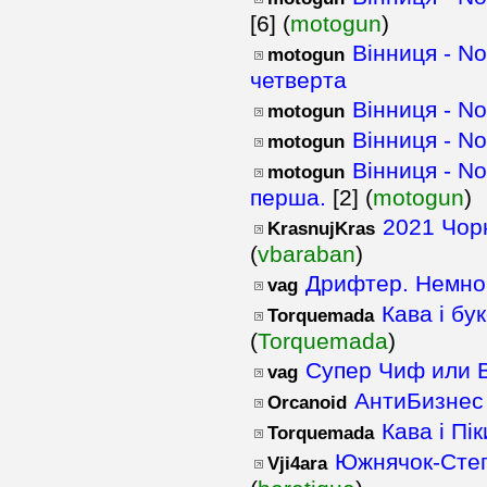
[6] (
motogun
)
Вінниця - N
motogun
четверта
Вінниця - N
motogun
Вінниця - N
motogun
Вінниця - N
motogun
перша.
[2] (
motogun
)
2021 Чор
KrasnujKras
(
vbaraban
)
Дрифтер. Немно
vag
Кава і бу
Torquemada
(
Torquemada
)
Супер Чиф или 
vag
АнтиБизнес
Orcanoid
Кава і Пі
Torquemada
Южнячок-Степ
Vji4ara