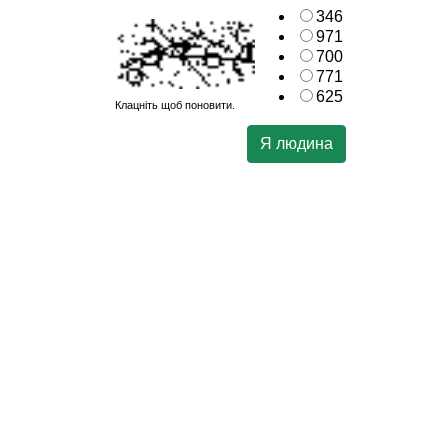
346
971
700
771
625
Клацніть щоб поновити.