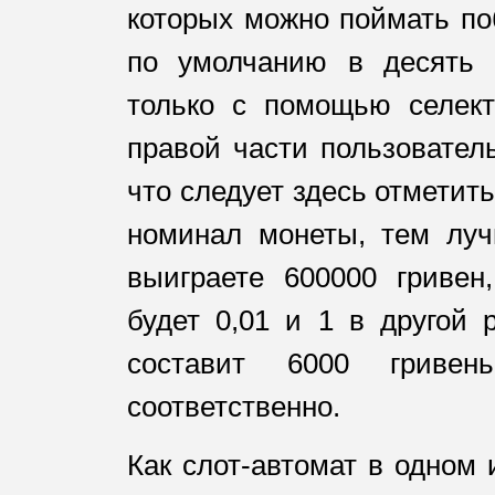
которых можно поймать по
по умолчанию в десять 
только с помощью селек
правой части пользовател
что следует здесь отметит
номинал монеты, тем луч
выиграете 600000 гриве
будет 0,01 и 1 в другой
составит 6000 гриве
соответственно.
Как слот-автомат в одном 