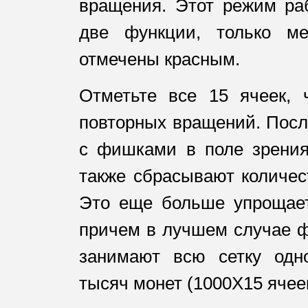
вращения. Этот режим ра
две функции, только ме
отмечены красным.
Отметьте все 15 ячеек, 
повторных вращений. Пос
с фишками в поле зрения
также сбрасывают количес
Это еще больше упрощает
причем в лучшем случае 
занимают всю сетку одно
тысяч монет (1000X15 ячеек