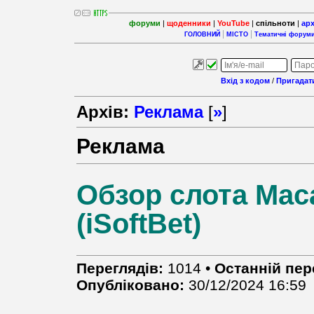
форуми
|
щоденники
|
YouTube
|
спільноти
|
арх
ГОЛОВНИЙ
МІСТО
Тематичні форум
Вхід з кодом
/
Пригадати
Архів:
Реклама
[
»
]
Реклама
Обзор слота Maca
(iSoftBet)
Переглядів:
1014 •
Останній пер
Опубліковано:
30/12/2024 16:59