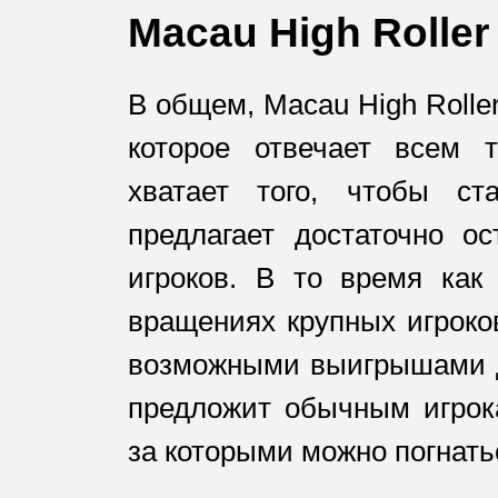
Macau High Roller
В общем, Macau High Roller
которое отвечает всем 
хватает того, чтобы ст
предлагает достаточно о
игроков. В то время как
вращениях крупных игроков
возможными выигрышами д
предложит обычным игрок
за которыми можно погнать