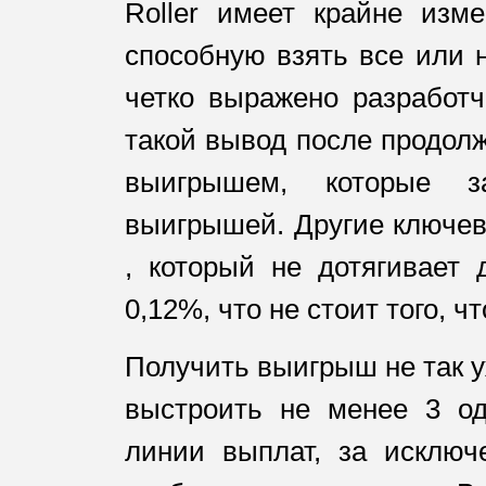
Roller имеет крайне изм
способную взять все или н
четко выражено разработ
такой вывод после продол
выигрышем, которые з
выигрышей. Другие ключе
, который не дотягивает 
0,12%, что не стоит того, ч
Получить выигрыш не так у
выстроить не менее 3 од
линии выплат, за исключ