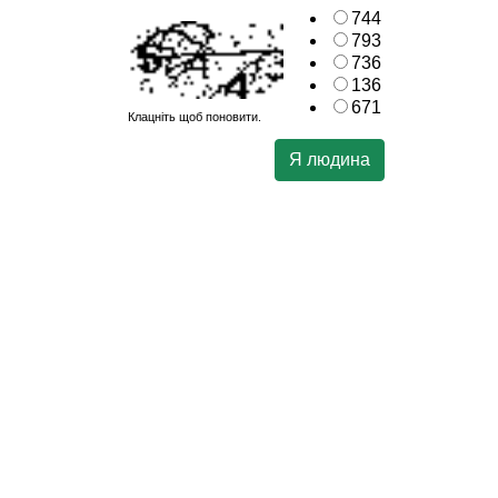
744
793
736
136
671
Клацніть щоб поновити.