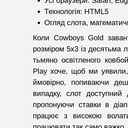
Усі браузери: Safari, Ed
Технологія: HTML5
Огляд слота, математич
Коли Cowboys Gold завант
розміром 5х3 із десятьма л
тьмяно освітленого ковбой
Play хоче, щоб ми уявили,
ймовірно, попиваючи деш
випадку, слот доступний 
пропонуючи ставки в діап
працює з високою волати
працювати так само важко, 