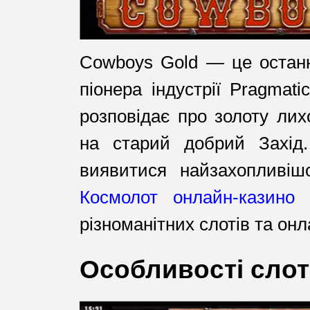
Cowboys Gold — це останн
піонера індустрії Pragmati
розповідає про золоту лих
на старий добрий Захід
виявитися найзахопливіш
Космолот онлайн-казино
п
різноманітних слотів та онл
Особливості слот