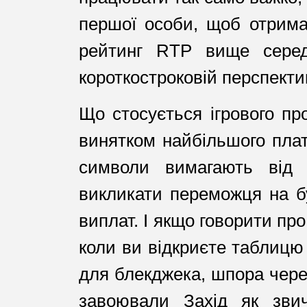
першої особи, щоб отрима
рейтинг RTP вище сере
короткостроковій перспектив
Що стосується ігрового пр
винятком найбільшого платн
символи вимагають від 
викликати переможця на бу
виплат. І якщо говорити про
коли ви відкриєте таблицю
для блекджека, шпора череви
завоювали Захід як звич