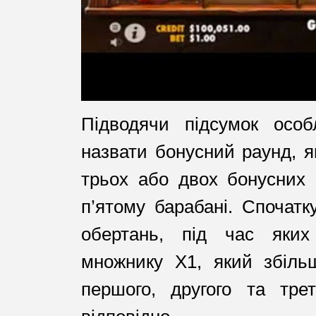
Підводячи підсумок осо
назвати бонусний раунд, я
трьох або двох бонусних 
п’ятому барабані. Спочат
обертань, під час яких 
множнику X1, який збіль
першого, другого та тре