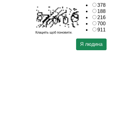
378
188
216
700
911
Клацніть щоб поновити.