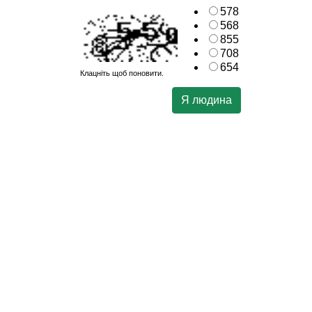
578
568
855
708
654
Клацніть щоб поновити.