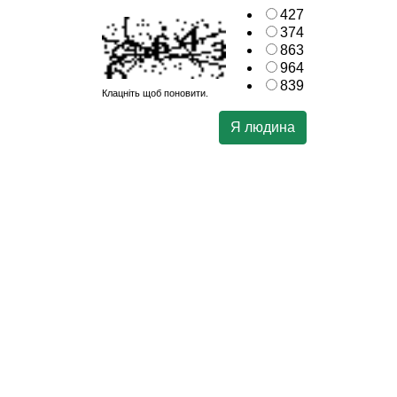
427
374
863
964
839
Клацніть щоб поновити.