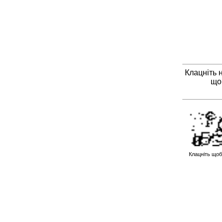
Клацніть 
що
Клацніть щоб