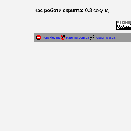
час роботи скрипта:
0.3 секунд
moto.kiev.ua
rcracing.com.ua
topgun.org.ua