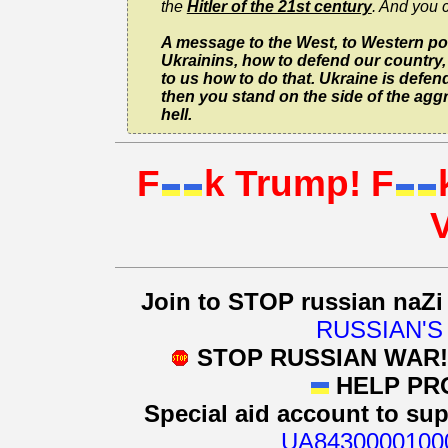
the
Hitler of the 21st century
. And you 
A message to the West, to Western polit
Ukrainins, how to defend our country, 
to us how to do that. Ukraine is defend
then you stand on the side of the aggr
hell.
F
k Trump! F
Join to STOP russian naZi
RUSSIAN'S
STOP RUSSIAN WAR
HELP PR
Special aid account to su
UA8430000100