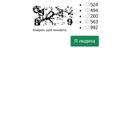
524
494
260
563
992
Клацніть щоб поновити.