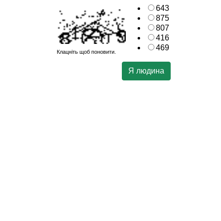
643
875
807
416
469
Клацніть щоб поновити.