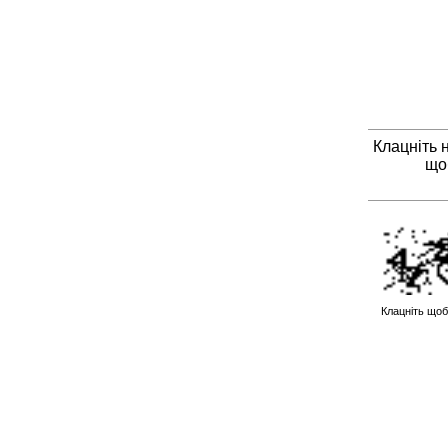
Клацніть 
що
Клацніть щоб