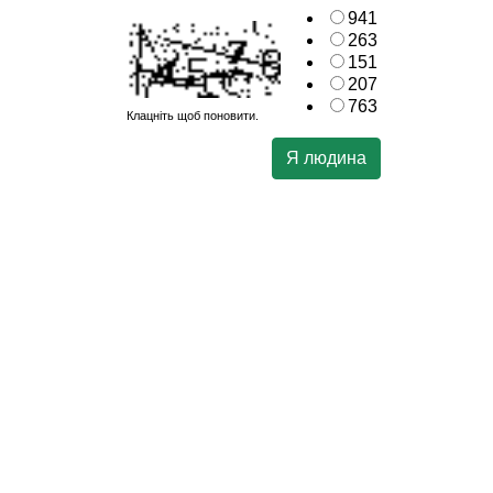
941
263
151
207
763
Клацніть щоб поновити.