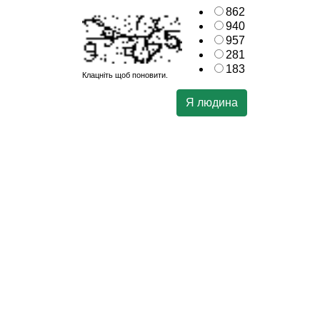
862
940
957
281
183
Клацніть щоб поновити.