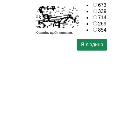
673
339
714
269
854
Клацніть щоб поновити.