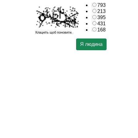
793
213
395
431
168
Клацніть щоб поновити.