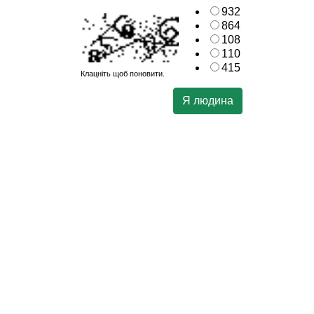
932
864
108
110
415
Клацніть щоб поновити.