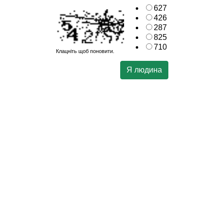
627
426
287
825
710
Клацніть щоб поновити.