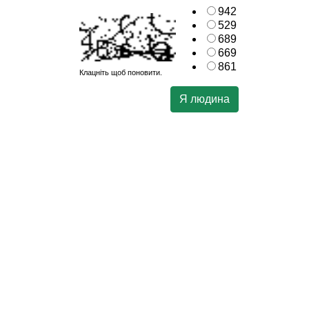
942
529
689
669
861
Клацніть щоб поновити.