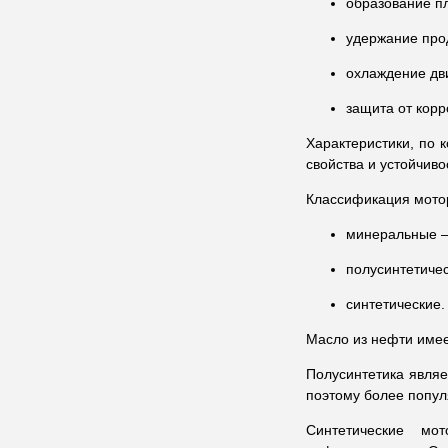
образование пл
удержание прод
охлаждение дв
защита от корр
Характеристики, по 
свойства и устойчиво
Классификация мотор
минеральные —
полусинтетиче
синтетические.
Масло из нефти имее
Полусинтетика являе
поэтому более попул
Синтетические мо