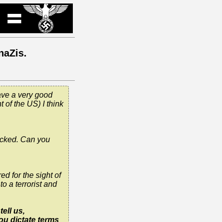
naZis.
have a very good
 of the US) I think
tacked. Can you
 for the sight of
o a terrorist and
ell us,
ou dictate terms