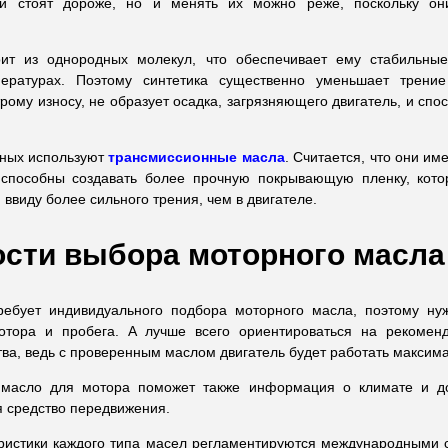
ни стоят дороже, но и менять их можно реже, поскольку о
оит из однородных молекул, что обеспечивает ему стабильны
пературах. Поэтому синтетика существенно уменьшает трение
трому износу, не образует осадка, загрязняющего двигатель, и спо
ных используют
трансмиссионные масла
.
Считается, что они и
у способны создавать более прочную покрывающую пленку, кот
ввиду более сильного трения, чем в двигателе.
сти выбора моторного масла
ребует индивидуального подбора моторного масла, поэтому нуж
отора и пробега. А лучше всего ориентироваться на рекомен
тва, ведь с проверенным маслом двигатель будет работать максим
 масло для мотора поможет также информация о климате и до
я средство передвижения.
еристики каждого типа масел регламентируются международными 