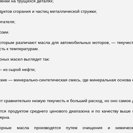
енки на трущихся деталях;
уктов сгорания и частиц металлической стружки;
игателя;
озии.
которым различают масла для автомобильных моторов, — текучесть
сть к температурам.
ных масел выглядит так:
 из сырой нефти;
ские — минерально-синтетическая смесь, где минеральная основа 
т сравнительно низкую текучесть и больший расход, но оно самое
тся продуктом среднего ценового диапазона и по качеству выше
ярна.
торные масла производятся путем очищения и химическ