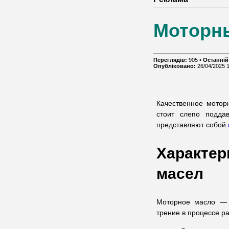
Моторн
Переглядів:
905 •
Останній
Опубліковано:
26/04/2025 
Качественное мотор
стоит слепо подда
представляют собой
Характе
масел
Моторное масло — ж
трение в процессе р