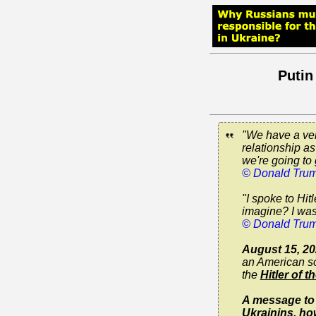
Putin
"We have a ver
relationship a
we're going to 
© Donald Trum
"I spoke to Hi
imagine? I was 
© Donald Tru
August 15, 20
an American sol
the
Hitler of t
A message to t
Ukrainins, how