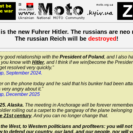
 is the new Fuhrer Hitler. The russians are neo 
The russian Reich will be
destroyed
!
y good relationship with the
President of Poland
, and I also 
s you know with
Hitler
, and I think if we win(become the President
get resolved very quickly."
p, September 2024.
tler on the phone today and he said that his bunker had been at
very angry about it."
mp, December 2025
25. Alaska.
The meeting in Anchorage will be forever remembered
dier rolling out a carpet to the gangway of the plane belonging t
he 21st century
. And you can no longer change that.
he West, to Western politicians and profiteers: you will not t
 to defend our country, our land, and our people, nor will y