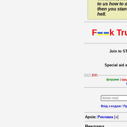
to us how to d
then you stand
hell.
F
k Tr
Join to S
Special aid 
форуми
|
що
Вхід з кодом
/
Пр
Архів:
Реклама
[
»
]
Реклама