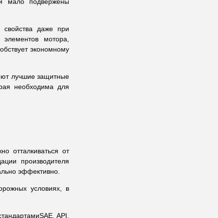
ни мало подвержены
е свойства даже при
 элементов мотора,
собствует экономному
меют лучшие защитные
орая необходима для
но отталкиваться от
дации производителя
ально эффективно.
рожных условиях, в
стандартами
SAE, API,