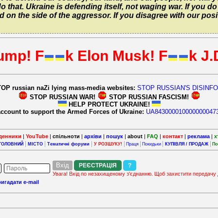
o that. Ukraine is defending itself, not waging war. If you d
 on the side of the aggressor. If you disagree with our posi
ump! F
k Elon Musk! F
k J.
TOP russian naZi lying mass-media websites:
STOP RUSSIAN'S DISINF
STOP RUSSIAN WAR!
STOP RUSSIAN FASCISM!
HELP PROTECT UKRAINE!
account to support the Armed Forces of Ukraine:
UA843000010000000047
денники
|
YouTube
|
спільноти
|
архіви
|
пошук
|
about
|
FAQ
|
контакт
|
реклама
|
х
ГОЛОВНИЙ
МІСТО
Тематичні форуми
У РОЗШУКУ!
Праця
Покидьки
КУПІВЛЯ / ПРОДАЖ
По
РЕЄСТРАЦІЯ
?
Увага! Вхід по незахищеному з'єднанню. Щоб захистити передачу 
игадати e-mail