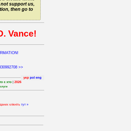
o not support us,
tion, then go to
D. Vance!
ORMATION!
330992708 >>
укр
pol
eng
то є хто
|
2026
слуги
даних клікніть
тут »